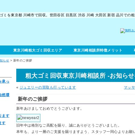
ゴミを東京都 川崎市で回収。世田谷区 目黒区 渋谷 川崎 大田区 新宿 品川で
東京川崎粗大ゴミ回収エリア
東京川崎相談所特徴メリット
知らせ
>
新年のご挨拶
粗大ゴミ回収東京川崎相談所 -お知らせ
を承っ
«
ジュエリーの買取も行っています
マッ
自然環
新年のご挨拶
新年あけましておめでとうございます。
ります
ます
旧年中は格別なご高配を賜り、誠にありがとうございました。
本年も、より一層のご支援を賜りますよう、スタッフ一同心よりお願