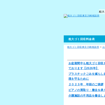
粗大
粗大ゴミ回収料金表
粗大ゴミ回収東京川崎相談所
>
お
お知らせ
お盆期間中も粗大ゴミ回収
ております【2026年】
プラスチックごみを減らし
境を守るために
２０２３年 年頭のご挨拶
ピアノの買取り・撤去を承
介護施設の不用品を撤去し