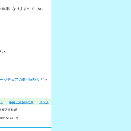
る季節になりますので、体に
。
さい。
サージチェアの廃品回収など
»
ット
事例とお客様の声
リンク
市青葉区事務所
0158419号