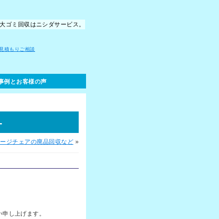
の粗大ゴミ回収はニシダサービス。
事例とお客様の声
-
サージチェアの廃品回収など
»
い申し上げます。