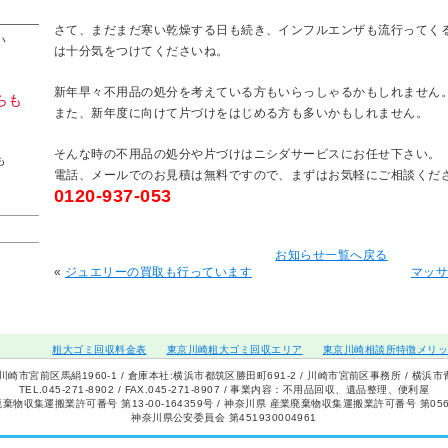
に
さて、まだまだ寒い乾燥する日も続き、インフルエンザも流行ってく
い
は十分気をつけてくださいね。
新年早々不用品の処分を考えている方もいらっしゃるかもしれません
らも
また、新年度に向けて片づけをはじめる方も多いかもしれません。
そんな時の不用品の処分や片づけはニシダサービスにお任せ下さい。
も
電話、メールでのお見積は無料ですので、まずはお気軽にご相談くだ
0120-937-053
お知らせ一覧へ戻る
«
ジュエリーの買取も行っています
マッ
粗大ゴミ回収料金表
東京川崎粗大ゴミ回収エリア
東京川崎相談所特徴メリ
川崎市宮前区馬絹1960-1 / 倉庫本社:横浜市都筑区勝田町691-2 / 川崎市宮前区事務所 / 横浜
TEL.045-271-8902 / FAX.045-271-8907 / 事業内容：不用品回収、遺品整理、便利屋
棄物収集運搬業許可番号 第13-00-164359号 / 神奈川県 産業廃棄物収集運搬業許可番号 第0560
神奈川県公安委員会 第451930004961