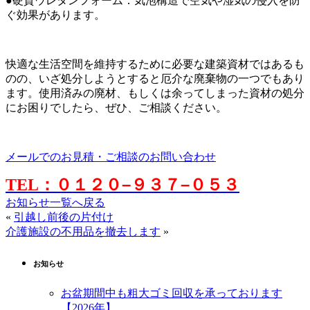
●硬質ウレタンフォーム：気泡構造で空気や湿気の侵入を防
ぐ効果があります。
快適な生活空間を維持するために必要な建築資材ではあるも
のの、いざ処分しようとすると厄介な廃棄物の一つでもあり
ます。使用済みの廃材、もしくは余ってしまった資材の処分
にお困りでしたら、ぜひ、ご相談ください。
メールでのお見積・ご相談のお問い合わせ
０１２０
–
９３７
–
０５３
TEL
：
お知らせ一覧へ戻る
«
引越し前後の片付け
介護施設の不用品を撤去します
»
お知らせ
お盆期間中も粗大ゴミ回収を承っております
【2026年】