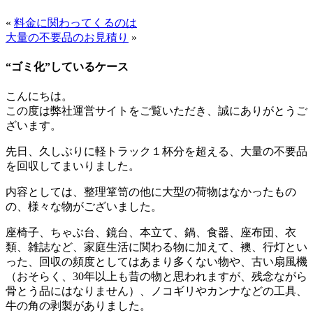
«
料金に関わってくるのは
大量の不要品のお見積り
»
“ゴミ化”しているケース
こんにちは。
この度は弊社運営サイトをご覧いただき、誠にありがとうご
ざいます。
先日、久しぶりに軽トラック１杯分を超える、大量の不要品
を回収してまいりました。
内容としては、整理箪笥の他に大型の荷物はなかったもの
の、様々な物がございました。
座椅子、ちゃぶ台、鏡台、本立て、鍋、食器、座布団、衣
類、雑誌など、家庭生活に関わる物に加えて、襖、行灯とい
った、回収の頻度としてはあまり多くない物や、古い扇風機
（おそらく、30年以上も昔の物と思われますが、残念ながら
骨とう品にはなりません）、ノコギリやカンナなどの工具、
牛の角の剥製がありました。