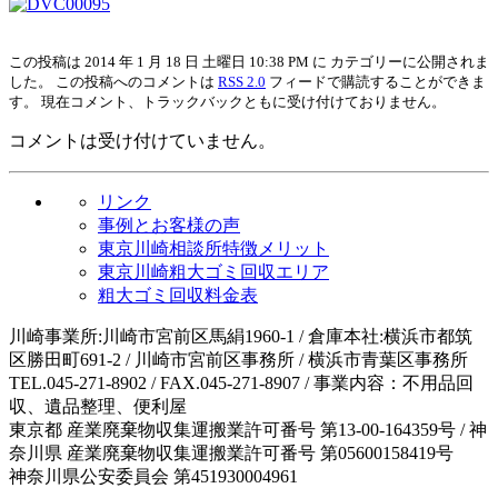
この投稿は 2014 年 1 月 18 日 土曜日 10:38 PM に カテゴリーに公開されま
した。 この投稿へのコメントは
RSS 2.0
フィードで購読することができま
す。 現在コメント、トラックバックともに受け付けておりません。
コメントは受け付けていません。
リンク
事例とお客様の声
東京川崎相談所特徴メリット
東京川崎粗大ゴミ回収エリア
粗大ゴミ回収料金表
川崎事業所:川崎市宮前区馬絹1960-1 / 倉庫本社:横浜市都筑
区勝田町691-2 / 川崎市宮前区事務所 / 横浜市青葉区事務所
TEL.045-271-8902 / FAX.045-271-8907 / 事業内容：不用品回
収、遺品整理、便利屋
東京都 産業廃棄物収集運搬業許可番号 第13-00-164359号 / 神
奈川県 産業廃棄物収集運搬業許可番号 第05600158419号
神奈川県公安委員会 第451930004961